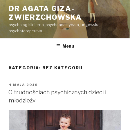
Przeskocz
DR AGATA GIZA-
do
ZWIERZCHOWSKA
treści
psycholog kliniczna, psychoanalityczka jungowska,
psychoterapeutka
Menu
KATEGORIA:
BEZ KATEGORII
OPUBLIKOWANE
4 MAJA 2016
W
O trudnościach psychicznych dzieci i
młodzieży