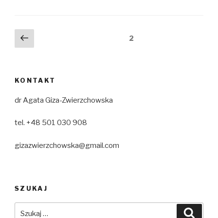
Stronicowanie
Poprzednia
strona
2
strona
wpisów
KONTAKT
dr Agata Giza-Zwierzchowska
tel. +48 501 030 908
gizazwierzchowska@gmail.com
SZUKAJ
Szukaj:
Szuka