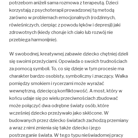
potrzebom aniżeli sama rozmowa z terapeutą. Dzieci
korzystają z psychoterapii prowadzonej tą metodą
zarówno w problemach emocjonalnych (rodzinnych,
rówieśniczych, cierpiąc z powodu lęków i depresji) jaki
zdrowotnych (kiedy choruje ich ciało lub rozwój nie
przebiega harmonijnie).
W swobodnej, kreatywnej zabawie dziecko chętniej dzieli
się swoimi przeżyciami. Opowiada o swoich trudnościach
za pomocą symboli. To, co się dzieje w tym procesie ma
charakter bardzo osobisty, symboliczny i znaczący. Walka
pomiędzy smokiem i rycerzami może wyrażać
wewnętrzną, dziecięcą konfliktowość. A most, który w
końcu udaje się po wielu przeciwnościach zbudować
może połączyć dwa odrębne światy osób, które
wcześniej dziecko przeżywało jako skłócone. W
budowanych przez dziecko światach zachodzą przemiany
a wraz z nimi zmienia się także dziecko i jego
postrzeganie świata. W tego typu nieświadomej pracy