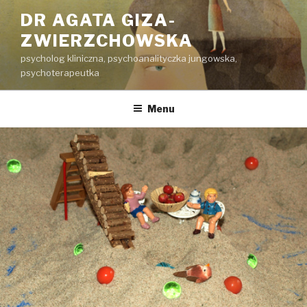
Przeskocz
DR AGATA GIZA-
do
ZWIERZCHOWSKA
treści
psycholog kliniczna, psychoanalityczka jungowska,
psychoterapeutka
Menu