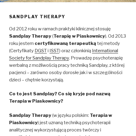
SANDPLAY THERAPY
Od 2012 roku w ramach praktyki klinicznej stosuję
Sandplay Therapy
(
Terapię w Piaskownicy
). Od 2013
roku jestem
certyfikowaną terapeutką
tej metody
(Certyfikaty
DGST
i
ISST
) oraz członkinią
International
Society for Sandplay Therapy
. Prowadzę psychoterapię
werbalną z możliwością pracy techniką Sandplay, z której
pacjenci – zarówno osoby dorosłe jak i w szczególności
dzieci – chętnie korzystają.
Co to jest Sandplay? Co się kryje pod nazwą
Terapia w Piaskownicy?
Sandplay Therapy
(w języku polskim:
Terapia w
Piaskownicy
) jest uznaną techniką psychoterapii
analitycznej wykorzystującą proces twórczy i