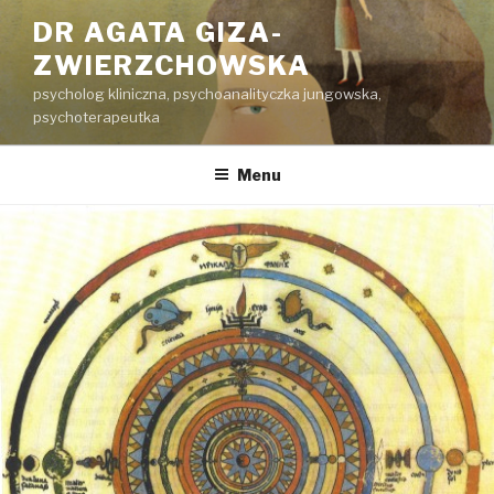
Przeskocz
DR AGATA GIZA-
do
ZWIERZCHOWSKA
treści
psycholog kliniczna, psychoanalityczka jungowska,
psychoterapeutka
Menu