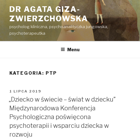
Przeskocz
DR AGATA GIZA-
do
ZWIERZCHOWSKA
treści
psycholog kliniczna, psychoanalityczka jungowska,
psychoterapeutka
Menu
KATEGORIA:
PTP
OPUBLIKOWANE
1 LIPCA 2019
W
„Dziecko w świecie – świat w dziecku”
Międzynarodowa Konferencja
Psychologiczna poświęcona
psychoterapii i wsparciu dziecka w
rozwoju