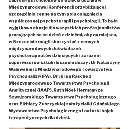
zaprosił psychologów do wzięcia udziału w
Międzynarodowej Konferencji przybliżającej
szczególnie cenne na tym polu osiągnięcia
współczesnej psychoterapii i psychologii. To była
wyjątkowa okazja dla wszystkich profesjonalistów
pracujących na co dzień z dziećmi, aby na miejscu,
w Szczecinie mogli skorzystać z cennych
międzynarodowych doświadczeń
psychoterapeutów dziecięcych i zarazem
superwizorów sztuki leczenia duszy : Dr Katarzyny
Walewskiej z Międzynarodowego Towarzystwa
Psychoanalizy(IPA), Dr Jőrga Rasche z
Międzynarodowego Towarzystwa Psychologii
Analitycznej (IAAP), Ruth Nőel-Hermann ze
Szwajcarskiego Towarzystwa Psychologicznego
oraz Elżbiety Zubrzyckiej założycielki Gdańskiego
Wydawnictwa Psychologicznego i autorki bajek
terapeutycznych dla dzieci.