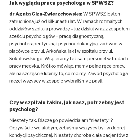
Jak wygląda praca psychologa w SPWSZ?
dr Agata Giza-Zwierzchowska:
W SPWSZ jestem
zatrudniona już od kilkunastu lat. W ramach rozmaitych
oddziałów szpitala prowadzę – już dzisiaj wraz z zespołem
sześciu psychologów – pracę diagnostyczną,
psychoterapeutyczną i psychoedukacyjną, zarówno w
placówce przy ul. Arkońska, jak i w szpitalu przy ul.
Sokołowskiego. Wspieramy też sam personel w trudach
pracy medyka. Krótko mówiąc, mamy pełne ręce pracy,
ale na szczęście lubimy to, co robimy. Zawód psychologa
raczej wszyscy w zespole wybraliśmy z pasji.
Czy w szpitalu takim, jak nasz, potrzebny jest
psycholog?
Niestety tak. Dlaczego powiedziałam “niestety”?
Oczywiście wolałabym, żebyśmy wszyscy byli w dobrej
kondycji psychicznej. Niestety choroba ciała pacjentów z