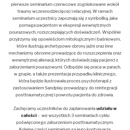
pierwsze seminarium czerwcowe zogniskowane wokół
traumy wczesnodziecięcej i relacyjnej. W ramach
seminarium uczestnicy zapoznają się z symboliką, jaka
pomaga pacjentom w ekspresji wewnętrznych
pourazowych, rozszczepiających doświadczeń. Wspólnie
przyjrzymy się opowieściom mitologicznym i baśniowym,
które ilustrują archetypowe obrony jaźni oraz inne
mechanizmy obronne prowadzące do rozszczepienia oraz
wewnętrznej alienacji, których doświadczają pacjenci z
zaburzeniami pourazowymi. Odbędzie się praca w parach,
w grupie, a także prezentacja przypadku klinicznego,
która będzie ilustrowała proces psychoterapii z
zastosowaniem Sandplay prowadzący do reintegracji
posttraumatycznej i powrotu pacjenta do zdrowia.
Zachęcamy uczestników do zaplanowania
udziału w
całości
– we wszystkich 3 seminariach cyklu
poświęconego zaburzeniom posttraumatycznym.
Kolejne części seminarium są jego kontynuacją.