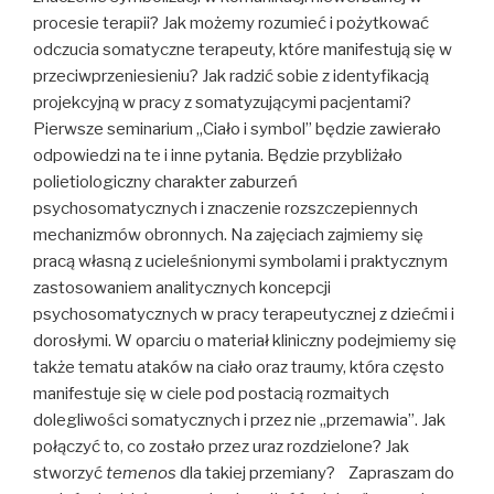
procesie terapii? Jak możemy rozumieć i pożytkować
odczucia somatyczne terapeuty, które manifestują się w
przeciwprzeniesieniu? Jak radzić sobie z identyfikacją
projekcyjną w pracy z somatyzującymi pacjentami?
Pierwsze seminarium „Ciało i symbol” będzie zawierało
odpowiedzi na te i inne pytania. Będzie przybliżało
polietiologiczny charakter zaburzeń
psychosomatycznych i znaczenie rozszczepiennych
mechanizmów obronnych. Na zajęciach zajmiemy się
pracą własną z ucieleśnionymi symbolami i praktycznym
zastosowaniem analitycznych koncepcji
psychosomatycznych w pracy terapeutycznej z dziećmi i
dorosłymi. W oparciu o materiał kliniczny podejmiemy się
także tematu ataków na ciało oraz traumy, która często
manifestuje się w ciele pod postacią rozmaitych
dolegliwości somatycznych i przez nie „przemawia”. Jak
połączyć to, co zostało przez uraz rozdzielone? Jak
stworzyć
temenos
dla takiej przemiany? Zapraszam do