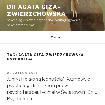
Przeskocz
DR AGATA GIZA-
do
ZWIERZCHOWSKA
treści
psycholog kliniczna, psychoanalityczka jungowska,
psychoterapeutka
Menu
TAG:
AGATA GIZA-ZWIERZCHOWSKA
PSYCHOLOG
OPUBLIKOWANE
26 LUTEGO 2025
W
„Umysł i ciało są jednością” Rozmowy o
psychologii klinicznej i pracy
psychoterapeutycznej w Światowym Dniu
Psychologa