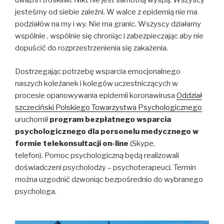
uważni i troskliwi. Nikt nie jest samotną wyspą. Wszyscy
jesteśmy od siebie zależni. W walce z epidemią nie ma
podziałów na my i wy. Nie ma granic. Wszyscy działamy
wspólnie , wspólnie się chroniąc i zabezpieczając aby nie
dopuścić do rozprzestrzenienia się zakażenia.
Dostrzegając potrzebę wsparcia emocjonalnego
naszych koleżanek i kolegów uczestniczących w
procesie opanowywania epidemii koronawirusa
Oddział
szczeciński Polskiego Towarzystwa Psychologicznego
uruchomił
program bezpłatnego wsparcia
psychologicznego dla personelu medycznego w
formie telekonsultacji on-line
(Skype,
telefon). Pomoc psychologiczną będą realizowali
doświadczeni psycholodzy – psychoterapeuci. Termin
można uzgodnić dzwoniąc bezpośrednio do wybranego
psychologa.