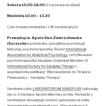
Sobota 10.00-18.00
(1 h przerwa na obiad)
Niedziela 10.00 – 13.30
Czas trwania seminarium: 14h seminaryjnych
Prowadząca: Agata Giza-Zwierzchowska
(Szczecin)
psycholożka, specjalista psychologii
klinicznej, psychoterapeutka, Router
International
Association for Analytical Psychology
, certyfikowana
psychoterapeutka Sandplay (Individual Member of
International Society for Sandplay Therap
y ),
współautorka publikacji “Wprowadzenie do Terapii w
Piaskownicy – Sandplay Therapy”
Seminaria cyklu
LABORATORIUM SANDPLAY
odbywają
się co 3 miesiące, łącznie kilka razy w roku. Na każde z
seminariów obowiązuje osobne zgłoszenie na maila
gizazwierzchowska@gmail.com
. Więcej informacji