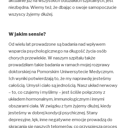
aktualnie już na wszystkich oddziałach szpitalnych, jest
niezbędna. Wiemy też, że dbając o swoje samopoczucie
wszyscy żyjemy dłużej.
W jakim sensie?
Od wielu lat prowadzone są badania nad wpływem
wsparcia psychologicznego na długość życia osób
chorych przewlekle. W naszym szpitalu także
prowadziłam takie badania w ramach mojej rozprawy
doktorskiej na Pomorskim Uniwersytecie Medycznym.
Ich wyniki potwierdzają to, że my naprawdę jesteśmy
całością. Umysł i ciało są jednością. Nasz układ nerwowy
– to, co czujemy i myślimy – jest ściśle połączony z
układem hormonalnym, immunologicznym i innymi
obszarami ciała. W związku z tym żyjemy dłużej, kiedy
jesteśmy w dobrej kondycji psychicznej. Stany
depresyjne, lęk, inne negatywne emocje prowadzą do
skracania się naszych telomerów, co przyspiesza proces