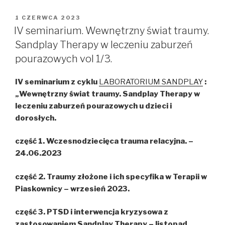
OPUBLIKOWANE
1 CZERWCA 2023
W
IV seminarium. Wewnętrzny świat traumy.
Sandplay Therapy w leczeniu zaburzeń
pourazowych vol 1/3.
IV seminarium z cyklu
LABORATORIUM SANDPLAY
:
„Wewnętrzny świat traumy. Sandplay Therapy w
leczeniu zaburzeń pourazowych u dzieci i
dorosłych.
część 1. Wczesnodziecięca trauma relacyjna. –
24.06.2023
część 2. Traumy złożone i ich specyfika w Terapii w
Piaskownicy – wrzesień 2023.
część 3. PTSD i interwencja kryzysowa z
zastosowaniem Sandplay Therapy – listopad