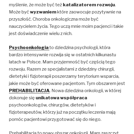
myślenie, że może być też
katalizatorem rozwoju
.
Może być
wyzwaniem
które zaowocuje pozytywnie na
przyszłość. Choroba onkologiczna może być
nauczycielem życia. Tego uczą mnie moim pacjenci i takie
jest doświadczenie wielu z nich.
Psychoonkologia
to dziedzina psychologii, która
bardzo intensywnie rozwija się w ostatnich kilkunastu
latach w Polsce. Mam przyjemność być częścią tego
rozwoju. Razem ze specjalistami z dziedziny chirurgii,
dietetyki i fizjoterapii poszerzamy terytorium wsparcia,
jakie może być oferowane pacjentom. Tym obszarem jest
PREHABILITACJA
. Nowa dziedzina onkologii, w której
dokonuje się
unikatowa współpraca
psychoonkologów, chirurgów, dietetyków i
fizjoterapeutów, którzy już na początku leczenia mają
pomóc pacjentowi przygotować się do niego.
Prehabilitacja to nowy obszar onkologii. Mam zaszczyt