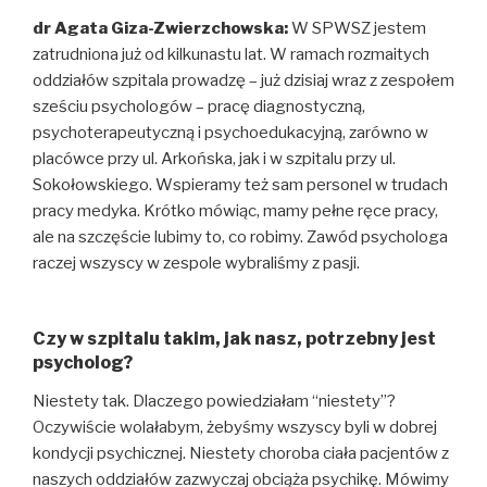
dr Agata Giza-Zwierzchowska:
W SPWSZ jestem
zatrudniona już od kilkunastu lat. W ramach rozmaitych
oddziałów szpitala prowadzę – już dzisiaj wraz z zespołem
sześciu psychologów – pracę diagnostyczną,
psychoterapeutyczną i psychoedukacyjną, zarówno w
placówce przy ul. Arkońska, jak i w szpitalu przy ul.
Sokołowskiego. Wspieramy też sam personel w trudach
pracy medyka. Krótko mówiąc, mamy pełne ręce pracy,
ale na szczęście lubimy to, co robimy. Zawód psychologa
raczej wszyscy w zespole wybraliśmy z pasji.
Czy w szpitalu takim, jak nasz, potrzebny jest
psycholog?
Niestety tak. Dlaczego powiedziałam “niestety”?
Oczywiście wolałabym, żebyśmy wszyscy byli w dobrej
kondycji psychicznej. Niestety choroba ciała pacjentów z
naszych oddziałów zazwyczaj obciąża psychikę. Mówimy