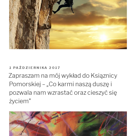
OPUBLIKOWANE
1 PAŹDZIERNIKA 2017
W
Zapraszam na mój wykład do Ksiąznicy
Pomorskiej – „Co karmi naszą duszę i
pozwala nam wzrastać oraz cieszyć się
życiem”