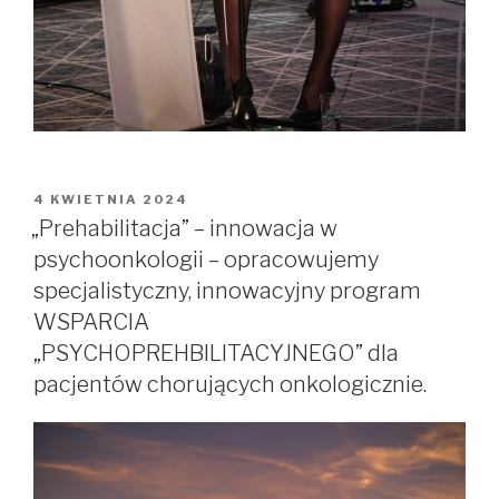
OPUBLIKOWANE
4 KWIETNIA 2024
W
„Prehabilitacja” – innowacja w
psychoonkologii – opracowujemy
specjalistyczny, innowacyjny program
WSPARCIA
„PSYCHOPREHBILITACYJNEGO” dla
pacjentów chorujących onkologicznie.