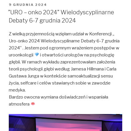
OPUBLIKOWANE
9 GRUDNIA 2024
W
”URO – onko 2024” Wielodyscyplinarne
Debaty 6-7 grudnia 2024
Z wielką przyjemnością wzięłam udział w Konferencji „
Uro-onko 2024 Wielodyscyplinarne Debaty 6-7 grudnia
2024” . Jestem pod ogromnym wrażeniem postępów w
uroonkologii
i otwartości urologów na psychologię
głębii. W ramach wykładu zaprezentowałam założenia
teorii psychologii głębi według Jamesa Hillmana i Carla
Gustawa Junga w kontekście samoaktualizacji sensu
życia, selfcare i celów stawianych sobie w zawodzie
medyka.
Bardzo owocna wymiana doświadczeń i wspaniała
atmosfera