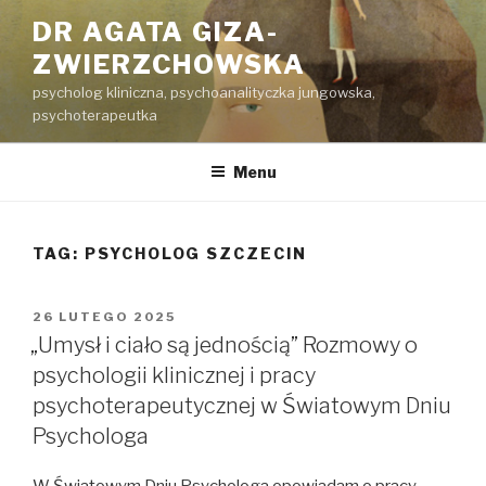
Przeskocz
DR AGATA GIZA-
do
ZWIERZCHOWSKA
treści
psycholog kliniczna, psychoanalityczka jungowska,
psychoterapeutka
Menu
TAG:
PSYCHOLOG SZCZECIN
OPUBLIKOWANE
26 LUTEGO 2025
W
„Umysł i ciało są jednością” Rozmowy o
psychologii klinicznej i pracy
psychoterapeutycznej w Światowym Dniu
Psychologa
W Światowym Dniu Psychologa opowiadam o pracy