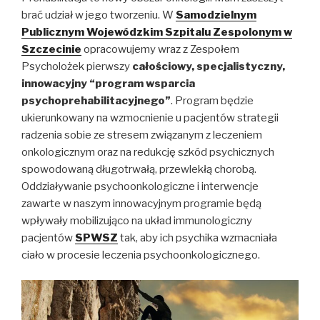
brać udział w jego tworzeniu. W
Samodzielnym
Publicznym Wojewódzkim Szpitalu Zespolonym w
Szczecinie
opracowujemy wraz z Zespołem
Psycholożek pierwszy
całościowy, specjalistyczny,
innowacyjny “program wsparcia
psychoprehabilitacyjnego”
. Program będzie
ukierunkowany na wzmocnienie u pacjentów strategii
radzenia sobie ze stresem związanym z leczeniem
onkologicznym oraz na redukcję szkód psychicznych
spowodowaną długotrwałą, przewlekłą chorobą.
Oddziaływanie psychoonkologiczne i interwencje
zawarte w naszym innowacyjnym programie będą
wpływały mobilizująco na układ immunologiczny
pacjentów
SPWSZ
tak, aby ich psychika wzmacniała
ciało w procesie leczenia psychoonkologicznego.