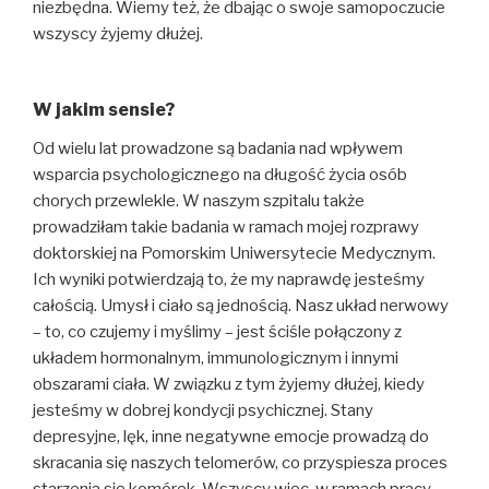
niezbędna. Wiemy też, że dbając o swoje samopoczucie
wszyscy żyjemy dłużej.
W jakim sensie?
Od wielu lat prowadzone są badania nad wpływem
wsparcia psychologicznego na długość życia osób
chorych przewlekle. W naszym szpitalu także
prowadziłam takie badania w ramach mojej rozprawy
doktorskiej na Pomorskim Uniwersytecie Medycznym.
Ich wyniki potwierdzają to, że my naprawdę jesteśmy
całością. Umysł i ciało są jednością. Nasz układ nerwowy
– to, co czujemy i myślimy – jest ściśle połączony z
układem hormonalnym, immunologicznym i innymi
obszarami ciała. W związku z tym żyjemy dłużej, kiedy
jesteśmy w dobrej kondycji psychicznej. Stany
depresyjne, lęk, inne negatywne emocje prowadzą do
skracania się naszych telomerów, co przyspiesza proces
starzenia się komórek. Wszyscy więc, w ramach pracy