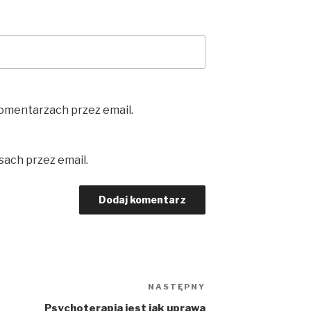
omentarzach przez email.
ach przez email.
NASTĘPNY
Następny
wpis
Psychoterapia jest jak uprawa