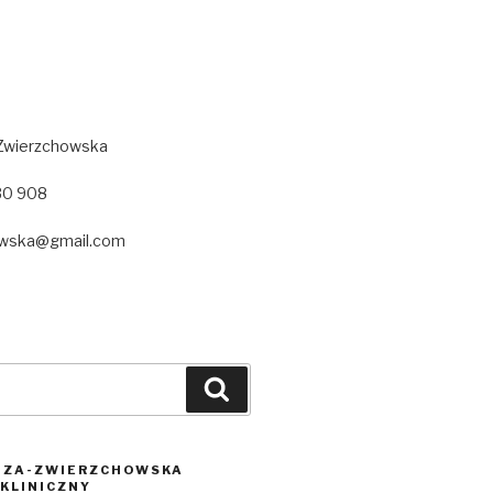
-Zwierzchowska
030 908
owska@gmail.com
Szukaj
GIZA-ZWIERZCHOWSKA
KLINICZNY