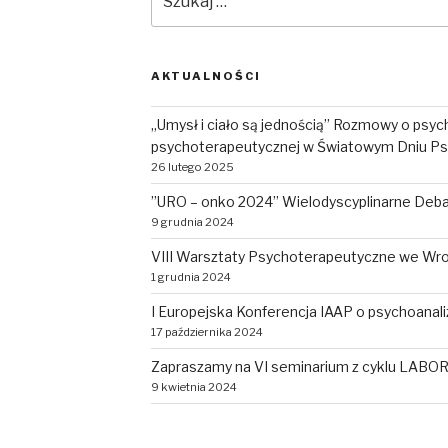
AKTUALNOŚCI
„Umysł i ciało są jednością” Rozmowy o psychol
psychoterapeutycznej w Światowym Dniu P
26 lutego 2025
”URO – onko 2024” Wielodyscyplinarne Deba
9 grudnia 2024
VIII Warsztaty Psychoterapeutyczne we Wro
1 grudnia 2024
I Europejska Konferencja IAAP o psychoanaliz
17 października 2024
Zapraszamy na VI seminarium z cyklu LA
9 kwietnia 2024