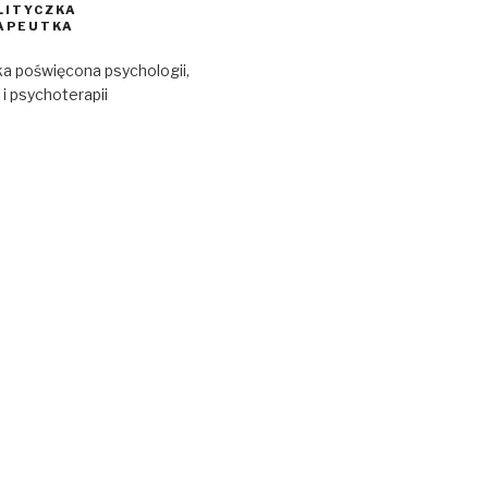
LITYCZKA
APEUTKA
a poświęcona psychologii,
 i psychoterapii