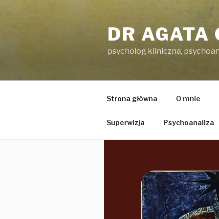
Przeskocz
do
DR AGATA
treści
psycholog kliniczna, psychoa
Strona główna
O mnie
Superwizja
Psychoanaliza