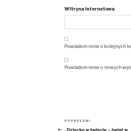
Witryna internetowa
Powiadom mnie o kolejnych k
Powiadom mnie o nowych wpis
Nawigacja
Poprzedni
POPRZEDNI
wpisu
wpis
„Dziecko w świecie – świat w