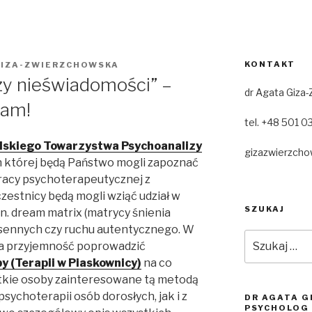
KONTAKT
GIZA-ZWIERZCHOWSKA
zy nieświadomości” –
dr Agata Giza
cam!
tel. +48 501 
lskiego Towarzystwa Psychoanalizy
gizazwierzch
 której będą Państwo mogli zapoznać
racy psychoterapeutycznej z
estnicy będą mogli wziąć udział w
SZUKAJ
n. dream matrix (matrycy śnienia
 sennych czy ruchu autentycznego. W
Szukaj:
ła przyjemność poprowadzić
 (Terapii w Piaskownicy)
na co
tkie osoby zainteresowane tą metodą
sychoterapii osób dorosłych, jak i z
DR AGATA 
PSYCHOLOG 