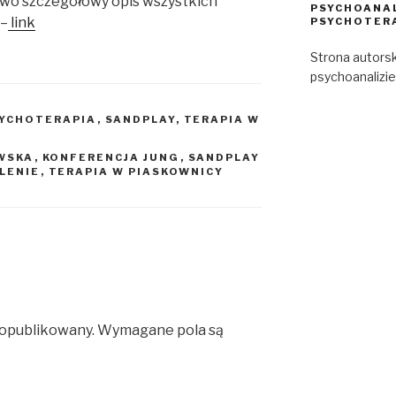
ństwo szczegółowy opis wszystkich
PSYCHOANA
 –
link
PSYCHOTER
Strona autorsk
psychoanalizie
YCHOTERAPIA
,
SANDPLAY
,
TERAPIA W
WSKA
,
KONFERENCJA JUNG
,
SANDPLAY
LENIE
,
TERAPIA W PIASKOWNICY
 opublikowany.
Wymagane pola są