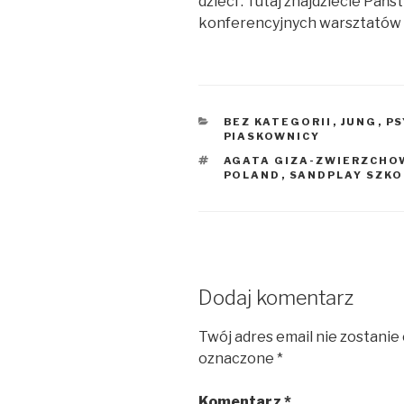
dzieci . Tutaj znajdziecie Pa
konferencyjnych warsztatów
KATEGORIE
BEZ KATEGORII
,
JUNG
,
PS
PIASKOWNICY
TAGI
AGATA GIZA-ZWIERZCHO
POLAND
,
SANDPLAY SZKO
Dodaj komentarz
Twój adres email nie zostanie
oznaczone
*
Komentarz
*