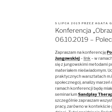
OPUBLIKOWANE
5 LIPCA 2019
PRZEZ
AGATA 
W
Konferencja „Obra
06.10.2019 – Pole
Zapraszam na konferencję
Po
Jungowskiej
–
link
– w ramach
się z jungowskimi metodami p
materiałem nieświadomym. Ucz
praktycznych warsztatach m.i
społecznego), analizy marzeń
ramach konferencji będę mia
seminarium
Sandplay Therapy
szczególnie zapraszam wszys
pracy, zarówno w kontekście p